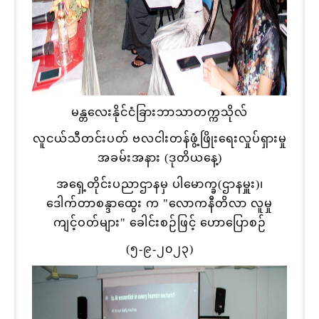
မန္တလေးနိုင်ငံခြားဘာသာတက္ကသိုလ်
လူငယ်သီတင်းပတ် ဗလငါးတန်ဖွံ့ဖြိုးရေးလှုပ်ရှားမှု
အခမ်းအနား (ဒုတိယနေ့)
အရှေ့တိုင်းပညာဌာနမှ ပါမောက္ခ(ဌာနမှူး)၊
ဒေါက်တာစန္ဒာထွေး က "လောကနီတိလာ လူမှု
ကျင့်ဝတ်များ" ခေါင်းစဉ်ဖြင့် ဟောပြောစဉ်
(၅-၉-၂၀၂၃)