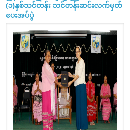
(၁)နှစ်သင်တန်း သင်တန်းဆင်းလက်မှတ်
ပေးအပ်ပွဲ