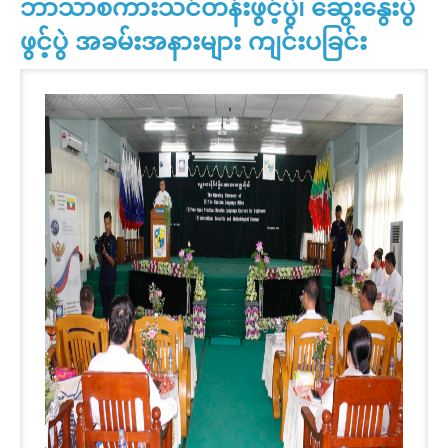
ဘာသာစကားသင်တန်းဖွင့်ပွဲ၊ ဆွေးနွေးပွဲ
ဖွင့်ပွဲ အခမ်းအနားများ ကျင်းပခြင်း