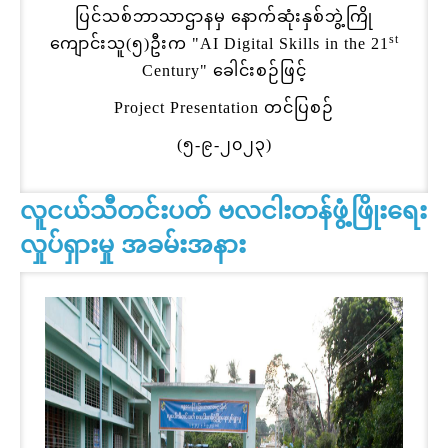
ပြင်သစ်ဘာသာဌာနမှ နောက်ဆုံးနှစ်ဘွဲ့ကြို
st
ကျောင်းသူ(၅)ဦးက "AI Digital Skills in the 21
Century" ခေါင်းစဉ်ဖြင့်
Project Presentation တင်ပြစဉ်
(၅-၉-၂၀၂၃)
လူငယ်သီတင်းပတ် ဗလငါးတန်ဖွံ့ဖြိုးရေး
လှုပ်ရှားမှု အခမ်းအနား