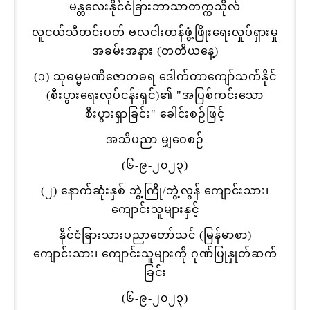
မန္တလေးနိုင်ငံခြားဘာသာတက္ကသိုလ်
လူငယ်သီတင်းပတ် ဗလငါးတန်ဖွံ့ဖြိုးရေးလှုပ်ရှားမှု
အခမ်းအနား (တတိယနေ့)
(၁) သုဓမ္မမဏိဇောတဓရ ဒေါက်တာကျော်သက်နိုင်
(စီးပွားရေးလုပ်ငန်းရှင်)၏ "အပြစ်ကင်းသော
စီးပွားရှာခြင်း" ခေါင်းစဉ်ဖြင့်
အသိပညာ မျှဝေစဉ်
(၆-၉-၂၀၂၃)
(၂) နောက်ဆုံးနှစ် ဘွဲ့ကြို/ဘွဲ့လွန် ကျောင်းသား၊
ကျောင်းသူများနှင့်
နိုင်ငံခြားသားပညာတော်သင် (မြန်မာစာ)
ကျောင်းသား၊ ကျောင်းသူများကို ဂုဏ်ပြုနှုတ်ဆက်
ခြင်း
(၆-၉-၂၀၂၃)