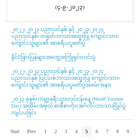
(၄-၉-၂၀၂၃)
၂၀၂၂-၂၀၂၃ ပညာသင်နှစ် နှင့် ၂၀၂၃-၂၀၂၄
ပညာသင်နှစ်၊ တရုတ်ဘာသာအထူးပြု ကျောင်းသား၊
ကျောင်းသူများ၏ အာစရိယပူဇော်ပွဲ
နိုင်ငံခြားပြန်များအတွေ့အကြုံရှင်းလင်းပွဲ
၂၀၂၂-၂၀၂၃ ပညာသင်နှစ် နှင့် ၂၀၂၃-၂၀၂၄
ပညာသင်နှစ် ပြင်သစ်ဘာသာအထူးပြု ကျောင်းသား၊
ကျောင်းသူများ၏ အာစရိယပူဇော်ပွဲအခမ်းအနား
၂၀၂၃ ခုနှစ်၊ ကမ္ဘာ့ခရီးသွားလုပ်ငန်းနေ့ (World Tourism
Day) အထိမ်းအမှတ် စာစီစာကုံး(အင်္ဂလိပ်ဘာသာ)ပြိုင်ပွဲ
ကျင်းပခြင်း
Start
Prev
1
2
3
4
5
6
7
8
9