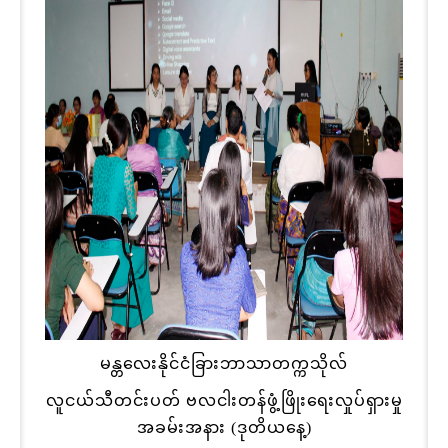
မန္တလေးနိုင်ငံခြားဘာသာတက္ကသိုလ်
လူငယ်သီတင်းပတ် ဗလငါးတန်ဖွံ့ဖြိုးရေးလှုပ်ရှားမှု
အခမ်းအနား (ဒုတိယနေ့)