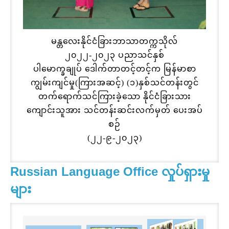
မန္တလေးနိုင်ငံခြားဘာသာတက္ကသိုလ်
၂၀၂၂-၂၀၂၃ ပညာသင်နှစ်
ပါမောက္ခချုပ် ဒေါက်တာတင့်တင့်က မြန်မာစာ
ကျွမ်းကျင်မှု(ကြားအဆင့်) (၁)နှစ်သင်တန်းတွင်
တက်ရောက်သင်ကြားခဲ့သော နိုင်ငံခြားသား
ကျောင်းသူအား သင်တန်းဆင်းလက်မှတ် ပေးအပ်
စဉ်
(၂၂-၉-၂၀၂၃)
Russian Language Office လှုပ်ရှားမှု
များ