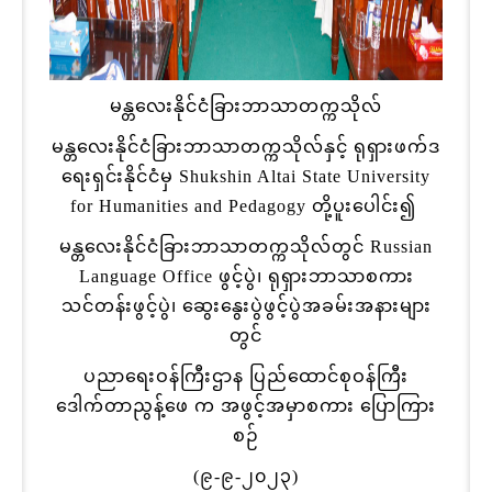
မန္တလေးနိုင်ငံခြားဘာသာတက္ကသိုလ်
မန္တလေးနိုင်ငံခြားဘာသာတက္ကသိုလ်နှင့် ရုရှားဖက်ဒ
ရေးရှင်းနိုင်ငံမှ Shukshin Altai State University
for Humanities and Pedagogy တို့ပူးပေါင်း၍
မန္တလေးနိုင်ငံခြားဘာသာတက္ကသိုလ်တွင် Russian
Language Office ဖွင့်ပွဲ၊ ရုရှားဘာသာစကား
သင်တန်းဖွင့်ပွဲ၊ ဆွေးနွေးပွဲဖွင့်ပွဲအခမ်းအနားများ
တွင်
ပညာရေးဝန်ကြီးဌာန ပြည်ထောင်စုဝန်ကြီး
ဒေါက်တာညွန့်ဖေ က အဖွင့်အမှာစကား ပြောကြား
စဉ်
(၉-၉-၂၀၂၃)