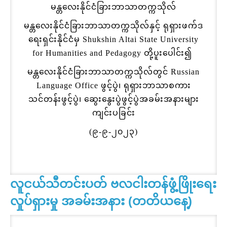
မန္တလေးနိုင်ငံခြားဘာသာတက္ကသိုလ်
မန္တလေးနိုင်ငံခြားဘာသာတက္ကသိုလ်နှင့် ရုရှားဖက်ဒ
ရေးရှင်းနိုင်ငံမှ Shukshin Altai State University
for Humanities and Pedagogy တို့ပူးပေါင်း၍
မန္တလေးနိုင်ငံခြားဘာသာတက္ကသိုလ်တွင် Russian
Language Office ဖွင့်ပွဲ၊ ရုရှားဘာသာစကား
သင်တန်းဖွင့်ပွဲ၊ ဆွေးနွေးပွဲဖွင့်ပွဲအခမ်းအနားများ
ကျင်းပခြင်း
(၉-၉-၂၀၂၃)
လူငယ်သီတင်းပတ် ဗလငါးတန်ဖွံ့ဖြိုးရေး
လှုပ်ရှားမှု အခမ်းအနား (တတိယနေ့)