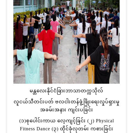
မန္တလေးနိုင်ငံခြားဘာသာတက္ကသိုလ်
လူငယ်သီတင်းပတ် ဗလငါးတန်ဖွံ့ဖြိုးရေးလှုပ်ရှားမှု
အခမ်းအနား ကျင်းပခြင်း
(၁)စုပေါင်းကာယ လေ့ကျင့်ခြင်း (၂) Physical
Fitness Dance (၃) ထိုင်ခုံလုတမ်း ကစားခြင်း