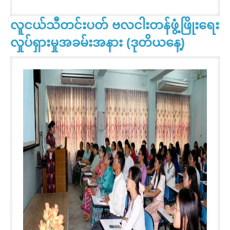
လူငယ်သီတင်းပတ် ဗလငါးတန်ဖွံ့ဖြိုးရေး
လှုပ်ရှားမှုအခမ်းအနား (ဒုတိယနေ့)