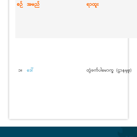
စဉ်
အမည်
ရာထူး
၁။
ဒေါ်
တွဲဖက်ပါမောက္ခ (ဌာနမှူး)