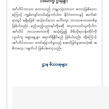
(ပါမောက္ခ၊ ဌာနမှူး)
အင်္ဂလိပ်ဘာသာ စကားသည် ကမ္ဘာသုံးဘာသာ စကားဖြစ်သော
ကြောင့် ကျွမ်းကျင်တတ်မြောက်ပါက နိုင်ငံတကာနှင့် ဆက်ဆံ
ရာတွင် မရှိမဖြစ် အသုံး၀င်သော ပေါင်းကူး ဘာသာစကားတစ်ခု
ဖြစ်ပါသည်။ မည်သည့်ပညာရပ်ကိုမဆို လေ့လာသင်ယူလိုပါက
အင်္ဂလိပ် ဘာသာစကားကို အသုံးပြု၍ မိမိလိုရာပန်းတိုင်ကို
လွယ်ကူ ချောမွေ့စွာ ရောက်ရှိနိုင်မည် ဖြစ်ပါသည်။ ထို့ကြောင့်
အင်္ဂလိပ်ဘာသာ တတ်မြောက်မှုသည် အောင်မြင်မှုအားလုံး၏ အ
ဓိကသေ့ာချက်ပင် ဖြစ်ပါတော့သည်။
ဌာန မိသားစုများ