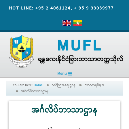
HOT LINE: +95 2 4061124, + 95 9 33039977
Menu
You are here:
Home
သင်ကြားရေးဌာန
ဘာသာရပ်များ
အင်္ဂလိပ်ဘာသာဌာန
အင်္ဂလိပ်ဘာသာဌာန