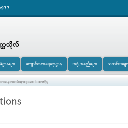
9977
ီမံဌာနများ
ကျောင်းသားရေးရာဌာန
အဖွဲ့အစည်းများ
သတင်းအချ
ေသနစာတမ်းများစုဆောင်းထားရှိမှု
tions