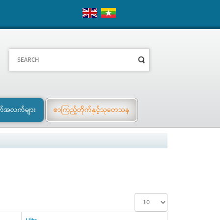
က်အလက်များ
စာကြည့်တိုက်နှင့်သုတေသန
Display
#