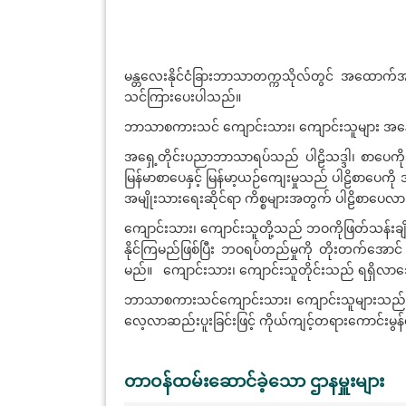
မန္တလေးနိုင်ငံခြားဘာသာတက္ကသိုလ်တွင် အထောက်အ
သင်ကြားပေးပါသည်။
ဘာသာစကားသင် ကျောင်းသား၊ ကျောင်းသူများ အနေဖြင့်
အရှေ့တိုင်းပညာဘာသာရပ်သည် ပါဠိသဒ္ဒါ၊ စာပေကို
မြန်မာစာပေနှင့် မြန်မာ့ယဉ်ကျေးမှုသည် ပါဠိစာပေက
အမျိုးသားရေးဆိုင်ရာ ကိစ္စများအတွက် ပါဠိစာပေလာ 
ကျောင်းသား၊ ကျောင်းသူတို့သည် ဘဝကိုဖြတ်သန်းချိ
နိုင်ကြမည်ဖြစ်ပြီး ဘဝရပ်တည်မှုကို တိုးတက်အောင
မည်။ ကျောင်းသား၊ ကျောင်းသူတိုင်းသည် ရရှိလာသော 
ဘာသာစကားသင်ကျောင်းသား၊ ကျောင်းသူများသည် ရှုထော
လေ့လာဆည်းပူးခြင်းဖြင့် ကိုယ်ကျင့်တရားကောင်းမွန
တာဝန်ထမ်းဆောင်ခဲ့သော ဌာနမှူးများ