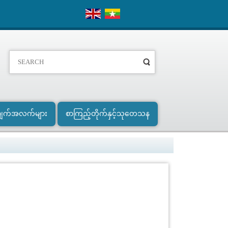
ျက်အလက်များ
စာကြည့်တိုက်နှင့်သုတေသန