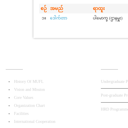
စဉ်
အမည်
ရာထူး
၁။
ဒေါက်တာ
ပါမောက္ခ (ဌာနမှူး)
ABOUT US
PROGRA
History Of MUFL
Undergraduate 
Vision and Mission
Post-graduate P
Core Values
Organization Chart
HRD Programm
Facilities
International Cooperation