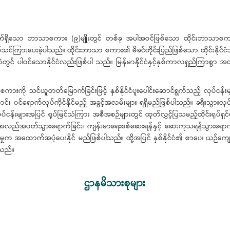
်ရှိသော ဘာသာစကား (၉)မျိုးတွင် တစ်ခု အပါအဝင်ဖြစ်သော ထိုင်းဘာသာစကားဌာနတိ
လှစ်သင်ကြားပေးခဲ့ပါသည်။ ထိုင်းဘာသာ စကား၏ မိခင်တိုင်းပြည်ဖြစ်သော ထိုင်းနိုင်ငံသည် မ
တွင် ပါဝင်သောနိုင်ငံလည်းဖြစ်ပါ သည်။ မြန်မာနိုင်ငံနှင့်နှစ်ကာလရှည်ကြာစွာ 
ကားကို သင်ယူတတ်မြောက်ခြင်းဖြင့် နှစ်နိုင်ငံပူးပေါင်းဆောင်ရွက်သည့် လုပ်ငန်းမျ
းကောင်း ၀င်ရောက်လုပ်ကိုင်နိုင်မည့် အခွင့်အလမ်းများ ရရှိမည်ဖြစ်ပါသည်။ ခရီးသွားလ
လုပ်ငန်းများအပြင် ရုပ်မြင်သံကြား အစီအစဉ်များတွင် ထုတ်လွှင့်ပြသမည့်ထိုင်းရု
င်ငံသို့ အလည်အပတ်သွားရောက်ခြင်း၊ ကျန်းမာရေးစစ်ဆေးရန်နှင့် ဆေးကုသရန်သွားရော
က အထောက်အပံ့ပေးနိုင် မည်ဖြစ်ပါသည်။ ထို့အပြင် နှစ်နိုင်ငံ၏ စာပေ၊ ယဉ်ကျေးမ
ပါသည်။
ဌာနမိသားစုများ