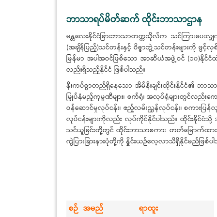
ဘာသာရပ်မိတ်ဆက် ထိုင်းဘာသာဌာန
မန္တလေးနိုင်ငံခြားဘာသာတက္ကသိုလ်က သင်ကြားပေးလျှက
(အချိန်ပြည့်)သင်တန်းနှင့် ဝိဇ္ဇာဘွဲ့သင်တန်းများကို ဖွင့်
မြန်မာ အပါအဝင်ဖြစ်သော အာဆီယံအဖွဲ့ဝင် (၁၀)နိုင်ငံထဲ
လည်းရှိသည့်နိုင်ငံ ဖြစ်ပါသည်။
နီးကပ်စွာတည်ရှိနေသော အိမ်နီးချင်းထိုင်းနိုင်ငံ၏ ဘာသာစ
မြှုပ်နှံမည့်ကုမ္ပဏီများ၊ စက်ရုံ၊ အလုပ်ရုံများတွင်လည်
ဝန်ဆောင်မှုလုပ်ငန်း၊ ဧည့်လမ်းညွှန်လုပ်ငန်း၊ စကားပြန်
လုပ်ငန်းများကိုလည်း လုပ်ကိုင်နိုင်ပါသည်။ ထိုင်းနို
သင်ယူခြင်းတို့တွင် ထိုင်းဘာသာစကား တတ်မြောက်ထားမှု
ကွဲပြားခြားနားပုံတို့ကို နှိုင်းယဉ်လေ့လာသိရှိနိုင်မည်ဖြစ်
စဉ်
အမည်
ရာထူး