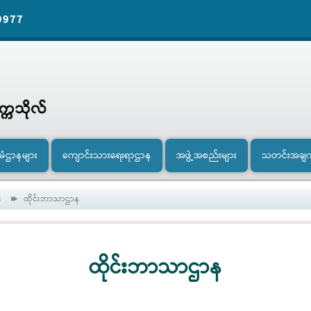
9977
ီမံဌာနများ
ကျောင်းသားရေးရာဌာန
အဖွဲ့အစည်းများ
သတင်းအချ
း
ထိုင်းဘာသာဌာန
ထိုင်းဘာသာဌာန