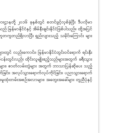
ု့ ၂၀၁၆ ခုနှစ်တွင် စတင်ဖွင့်လှစ်ခဲ့ပြီး ဒီပလိုမာ
ြန်မာနိုင်ငံနှင့် အိမ်နီးချင်းနိုင်ငံဖြစ်ပါသည်။ ထို့အပြင်
အတူတကွတည်ရှိလာပြီး ရှည်လျားသည့် သမိုင်းကြောင်း များ
ားတွင် လည်းကောင်း၊ မြန်မာနိုင်ငံတွင်းဝင်ရောက် ရင်းနှီး
ုပ်ငန်းတွင်လည်း ထိုင်းလူမျိုးဧည့်သည်များအတွက် ခရီးသွား
ပ်ရှင်များ၊ ဇာတ်လမ်းတွဲများ အတွက် ဘာသာပြန်ဆိုပေး သည့်
က်ခြင်း၊ အလုပ်သွားရောက်လုပ်ကိုင်ခြင်း၊ ပညာသွားရောက်
ှုထုံးတမ်းအစဉ်အလာများ၊ အတွေးအခေါ်များ တူညီပုံနှင့်