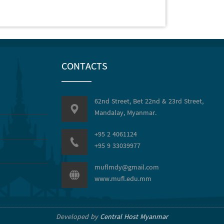
CONTACTS
62nd Street, Bet 22nd & 23rd Street,
Mandalay, Myanmar.
+95 2 4061124
+95 9 33039977
muflmdy@gmail.com
www.mufl.edu.mm
Developed by
Central Host Myanmar