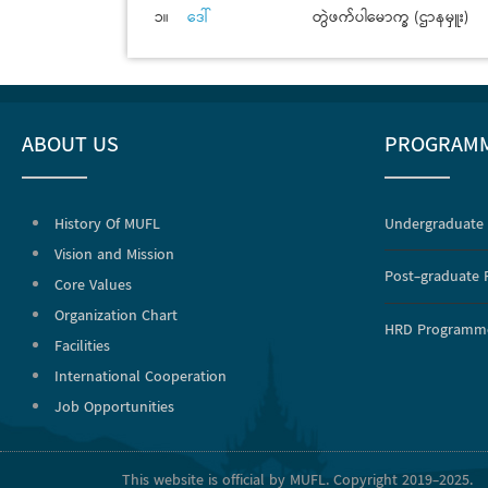
၁။
ဒေါ်
တွဲဖက်ပါမောက္ခ (ဌာနမှူး)
ABOUT US
PROGRAM
History Of MUFL
Undergraduate
Vision and Mission
Post-graduate
Core Values
Organization Chart
HRD Programm
Facilities
International Cooperation
Job Opportunities
This website is official by MUFL. Copyright 2019-2025.