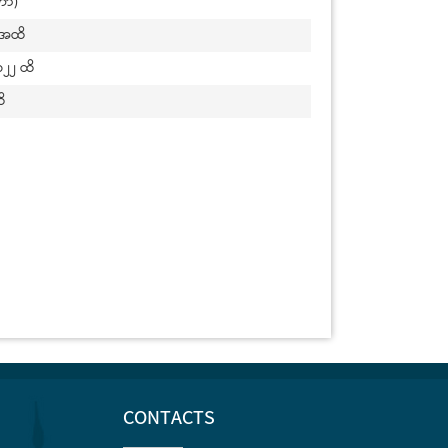
ဘာ)
့အထိ
၂၂ ထိ
နေ့အထိ
CONTACTS