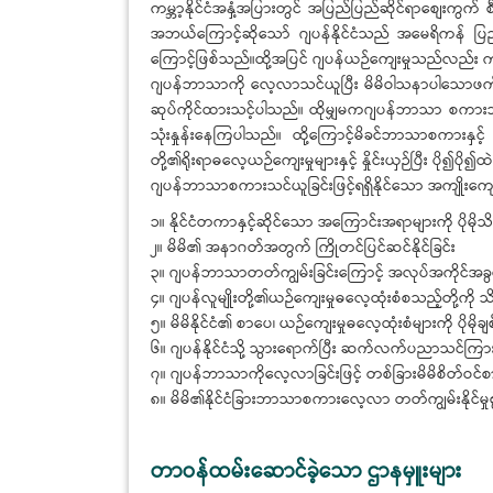
ကမ္ဘာ့နိုင်ငံအနှံ့အပြားတွင် အပြည်ပြည်ဆိုင်ရာစျ
အဘယ်ကြောင့်ဆိုသော် ဂျပန်နိုင်ငံသည် အမေရိကန် ပြည်ထေ
ကြောင့်ဖြစ်သည်။ထို့အပြင် ဂျပန်ယဉ်ကျေးမှုသည်လည်း ကမ
ဂျပန်ဘာသာကို လေ့လာသင်ယူပြီး မိမိဝါသနာပါသောဖက်ရှင်၊
ဆုပ်ကိုင်ထားသင့်ပါသည်။ ထိုမျှမကဂျပန်ဘာသာ စကားသည
သုံးနှုန်းနေကြပါသည်။ ထို့ကြောင့်မိခင်ဘာသာစကားနှင
တို့၏ရိုးရာဓလေ့ယဉ်ကျေးမှုများနှင့် နှိုင်းယှဉ်ပြီး ပို
ဂျပန်ဘာသာစကားသင်ယူခြင်းဖြင့်ရရှိနိုင်သော အကျိုးကျေးဇ
၁။ နိုင်ငံတကာနှင့်ဆိုင်သော အကြောင်းအရာများကို ပိုမိုသိ
၂။ မိမိ၏ အနာဂတ်အတွက် ကြိုတင်ပြင်ဆင်နိုင်ခြင်း
၃။ ဂျပန်ဘာသာတတ်ကျွမ်းခြင်းကြောင့် အလုပ်အကိုင်အခွင
၄။ ဂျပန်လူမျိုးတို့၏ယဉ်ကျေးမှုဓလေ့ထုံးစံစသည့်တို့ကို သ
၅။ မိမိနိုင်ငံ၏ စာပေ၊ ယဉ်ကျေးမှုဓလေ့ထုံးစံများကို ပိုမိ
၆။ ဂျပန်နိုင်ငံသို့ သွားရောက်ပြီး ဆက်လက်ပညာသင်ကြားခွင့်၊ 
၇။ ဂျပန်ဘာသာကိုလေ့လာခြင်းဖြင့် တစ်ခြားမိမိစိတ်ဝင်
၈။ မိမိ၏နိုင်ငံခြားဘာသာစကားလေ့လာ တတ်ကျွမ်းနိုင်မှုစွမ
တာဝန်ထမ်းဆောင်ခဲ့သော ဌာနမှူးများ