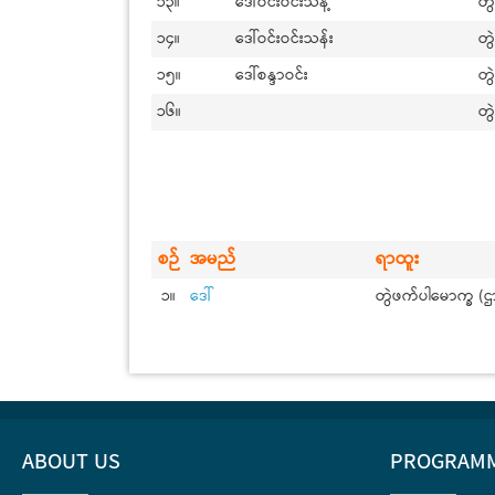
၁၃။
ဒေါ်ဝင်းဝင်းသန့်
တွ
၁၄။
ဒေါ်ဝင်းဝင်းသန်း
တွ
၁၅။
ဒေါ်စန္ဒာဝင်း
တွ
၁၆။
တွ
စဉ်
အမည်
ရာထူး
၁။
ဒေါ်
တွဲဖက်ပါမောက္ခ (ဌာ
ABOUT US
PROGRAM