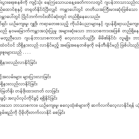
ေးကွက် စီးပွားရေးစနစ်ကို ကျင့်သုံး နေကြသောယနေ့ခေတ်ကာလတွင် ဂျပန်ဘာသာသ
ာင်စုနှင့် တရုတ်နိုင်ငံပြီးလျှင် ကမ္ဘာပေါ်တွင် တတိယအကြီးမားဆုံးဖြစ်သော စီ
္ဘာပေါ်တွင် ပြိုင်ဘက်ကင်းထိပ်ဆုံးတွင် တည်ရှိနေပေသည်။
 ယဉ်ကျေးမှု၊ ဂျူဒို၊ ကရာတေးစသည့် ကိုယ်ခံပညာများနှင့် ဂျပန်ရိုးရာယဉ်ကျေးမှု
် နဝမမြောက်ကမ္ဘာအသုံးပြုမှု အများဆုံးသော ဘာသာစကားအဖြစ် တည်ရှိနေပြီး
့် မတူညီသော ဂျပန်ဘာသာစကားကို လေ့လာသင်ယူပြီး မိမိ၏နိုင်ငံ၊ လူမျိုး၊ ဘာသ
၍ပို၍ထဲထဲဝင်ဝင် သိရှိနားလည် လာနိုင်မည့် အခြေအနေတစ်ခုကို ဖန်တီးနိုင်မည် ဖြစ်ပါသည်
ူးများသည် . . . .
ရှိနားလည်လာနိုင်ခြင်း
့်အလမ်းများ များပြားလာခြင်း
ိရှိနားလည်လာနိုင်ခြင်း
ုချစ်မြတ်နိုး တန်ဖိုးထားတတ် လာခြင်း
အလုပ်လုပ်ကိုင်ခွင့် ရရှိနိုင်ခြင်း
စားသော ဘာသာစကား၊ ယဉ်ကျေးမှု၊ ဓလေ့ထုံးစံများကို ဆက်လက်လေ့လာနိုင်ရန် ယုံက
်းရည်ကို ပိုမိုတိုးတက်လာနိုင် စေခြင်း