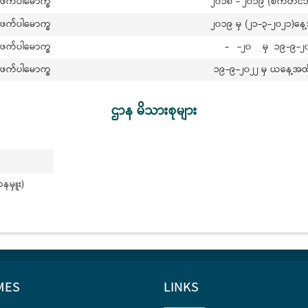
ဲဖက်ပါမောက္ခ
၂၀၁၈ - ၂၀၁၉ (စက်တင်
ဲဖက်ပါမောက္ခ
၂၀၁၉ မှ (၂၁-၃-၂၀၂၁)နေ
ဲဖက်ပါမောက္ခ
- -၂၀ မှ ၁၉-၉-၂၀
ဲဖက်ပါမောက္ခ
၁၉-၉-၂၀၂၂ မှ ယ
ဌာန မိသားစုများ
နမှူး)
MES
LINKS