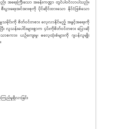
ည်လည်း အရေးကြီးသော အခန်းကဏ္ဌာ တွင်ပါဝင်လာပါသည်။
းပွားရေးအင်အားစုကို ပိုင်ဆိုင်ထားသော နိုင်ငံဖြစ်သော
သမိုင်းကို စိတ်ဝင်တစား လေ့လာနိုင်မည့် အခွင့်အရေးကို
 လူသန်းပေါင်းများစွာက ၄င်းကိုစိတ်ဝင်တစား ပြောဆို
ာစကား၊ ယဉ်ကျေးမှု၊ ဓလေ့ထုံးစံများကို ဂျပန်လူမျိုး
။
ြည်မှုရှိလာခြင်း