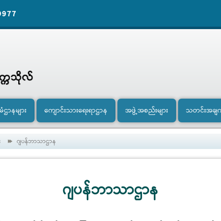
9977
ီမံဌာနများ
ကျောင်းသားရေးရာဌာန
အဖွဲ့အစည်းများ
သတင်းအချ
း
ဂျပန်ဘာသာဌာန
ဂျပန်ဘာသာဌာန