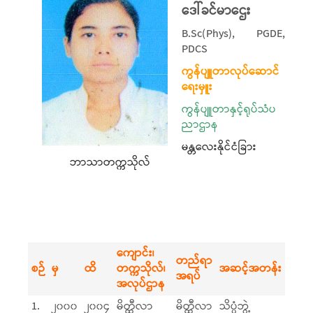
ဒေါ်ခင်မာဌေး
B.Sc(Phys), PGDE,
PDCS
ကွန်ပျူတာလုပ်ဆောင်
ရေးမှူး
ကွန်ပျူတာနှင့်ရုပ်သံပ
ညာဌာန
မန္တလေးနိုင်ငံခြား
ဘာသာတက္ကသိုလ်
ကျောင်း၊
တည်ရာ
စဉ်
မှ
ထိ
တက္ကသိုလ်၊
အဆင့်အတန်း
အရပ်
အလုပ်ဌာန
1.
၂၀၀၀
၂၀၀၄
မိတ္ထီလာ
မိတ္ထီလာ
သိပ္ပံဘွဲ့