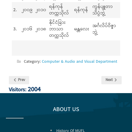
ရန်ကုန်
ကွန်ပျူတာ
2.
၂၀၀၉
၂၀၁၀
ရန်ကုန်
တက္ကသိုလ်
သိပ္ပံဘွဲ့
နိုင်ငံခြား
အင်္ဂလိပ်ဝိဇ္ဇာ
3.
၂၀၁၆
၂၀၁၈
ဘာသာ
မန္တလေး
ဘွဲ့
တက္ကသိုလ်
Category:
Computer & Audio and Visual Department
Prev
Next
2004
Visitors:
ABOUT US
History Of MUFL