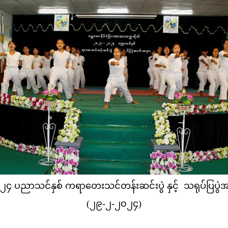
၄ ပညာသင်နှစ် ကရာတေးသင်တန်းဆင်းပွဲ နှင့် သရုပ်ပြပွဲ
(၂၉-၂-၂၀၂၄)