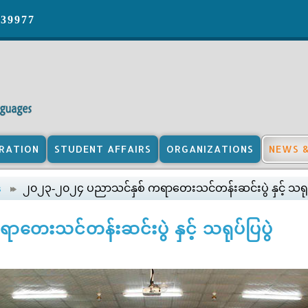
039977
RATION
STUDENT AFFAIRS
ORGANIZATIONS
NEWS 
၂၀၂၃-၂၀၂၄ ပညာသင်နှစ် ကရာတေးသင်တန်းဆင်းပွဲ နှင့် သရုပ်
s
ေးသင်တန်းဆင်းပွဲ နှင့် သရုပ်ပြပွဲ