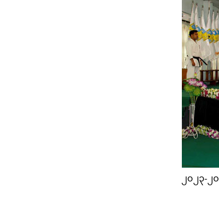
၂၀၂၃-၂၀၂