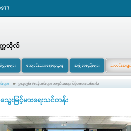
9977
ီမံဌာနများ
ကျောင်းသားရေးရာဌာန
အဖွဲ့အစည်းများ
သတင်းအချ
်းများ
ဌာနတွင်း ရုံးဝန်ထမ်းများ အရည်အသွေးမြင့်မားရေးသင်တန်း
သွေးမြင့်မားရေးသင်တန်း