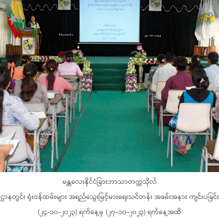
မန္တလေးနိုင်ငံခြားဘာသာတက္ကသိုလ်
ဌာနတွင်း ရုံးဝန်ထမ်းများ အရည်သွေးမြင့်မားရေးသင်တန်း အခမ်းအနား ကျင်းပခြင်း
(၂၄-၁၀-၂၀၂၃) ရက်နေ့မှ (၂၇-၁၀-၂၀၂၃) ရက်နေ့အထိ