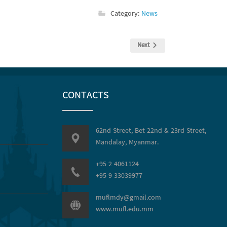
Category:
News
Next
CONTACTS
62nd Street, Bet 22nd & 23rd Street,
Mandalay, Myanmar.
+95 2 4061124
+95 9 33039977
muflmdy@gmail.com
www.mufl.edu.mm