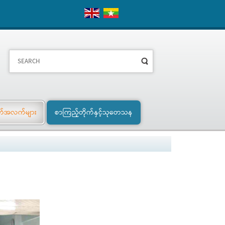
က်အလက်များ
စာကြည့်တိုက်နှင့်သုတေသန