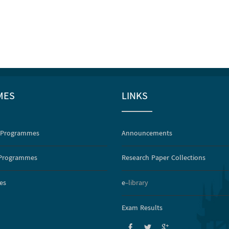
MES
LINKS
 Programmes
Announcements
 Programmes
Research Paper Collections
es
e
-library
Exam Results